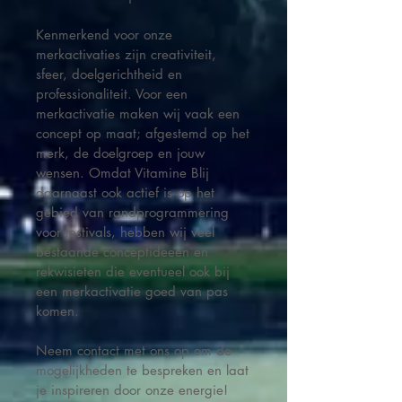
Kenmerkend voor onze
merkactivaties zijn creativiteit,
sfeer, doelgerichtheid en
professionaliteit. Voor een
merkactivatie maken wij vaak een
concept op maat; afgestemd op het
merk, de doelgroep en jouw
wensen. Omdat Vitamine Blij
daarnaast ook actief is op het
gebied van randprogrammering
voor festivals, hebben wij veel
bestaande conceptideeen en
rekwisieten die eventueel ook bij
een merkactivatie goed van pas
komen.
Neem contact met ons op om de
mogelijkheden te bespreken en laat
je inspireren door onze energie!