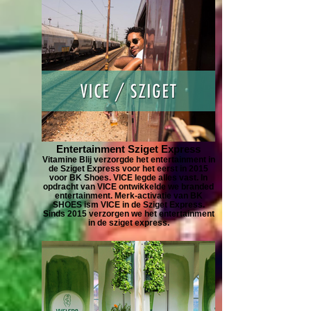
Entertainment Sziget Express
Vitamine Blij verzorgde het entertainment in
de Sziget Express voor het eerst in 2015
voor BK Shoes. VICE legde alles vast. In
opdracht van VICE ontwikkelde we branded
entertainment. Merk-activatie van BK
SHOES ism VICE in de Sziget Express.
Sinds 2015 verzorgen we het entertainment
in de sziget express.