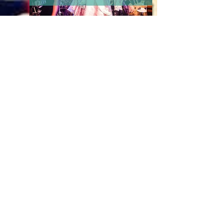
merkactivatie bavaria solar
Merkactivatie voor Bavaria tijdens Solar
Weekend. Bezoekers werden gestyled en
geglitterd door Vitamine Blij en zij zongen
met de live Rockaraoke band in Bavaria De
Kroeg de sterren van de hemel!
merkactivatie mooi pr
Vitamine Blij met Het Schrijfmeisjientje voor
Mooi PRbureau bij de opening van het