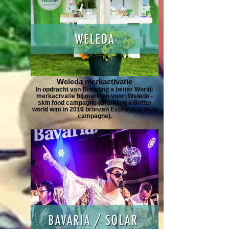
Weleda merkactivatie
In opdracht van Branding a better World:
merkactvatie bij markten voor: Weleda -
skin food campagne (Branding a Better
world wint in 2016 bronzen Esprix met deze
campagne).