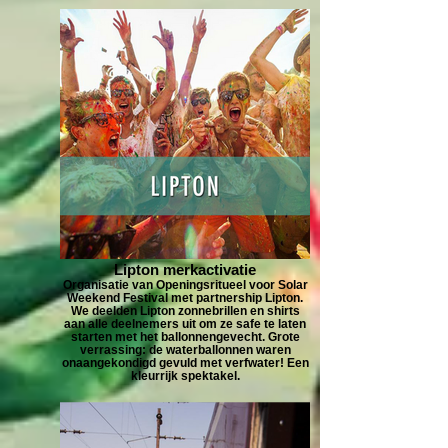
Lipton merkactivatie
Organisatie van Openingsritueel voor Solar
Weekend Festival met partnership Lipton.
We deelden Lipton zonnebrillen en shirts
aan alle deelnemers uit om ze safe te laten
starten met het ballonnengevecht. Grote
verrassing: de waterballonnen waren
onaangekondigd gevuld met verfwater! Een
kleurrijk spektakel.